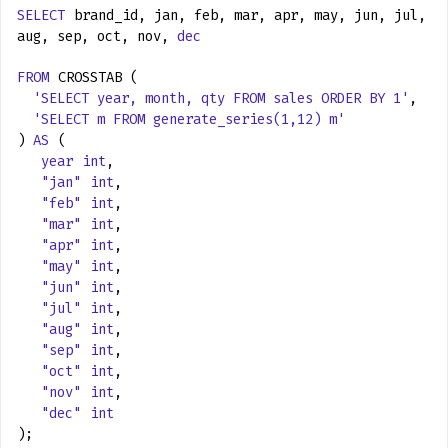
SELECT
brand_id, jan, feb, mar, apr, may, jun, jul,
aug, sep, oct, nov,
dec
FROM
CROSSTAB (
'SELECT year, month, qty FROM sales ORDER BY 1'
,
'SELECT m FROM generate_series(1,12) m'
)
AS
(
year
int
,
"jan"
int
,
"feb"
int
,
"mar"
int
,
"apr"
int
,
"may"
int
,
"jun"
int
,
"jul"
int
,
"aug"
int
,
"sep"
int
,
"oct"
int
,
"nov"
int
,
"dec"
int
);