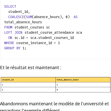
SELECT
student_id,
COALESCE
(
SUM
(absence_hours), 0)
AS
total_absence_hours
FROM
student_courses sc
LEFT
JOIN
student_course_attendance sca
ON
sc.id = sca.student_courses_id
WHERE
course_instance_id = 1
GROUP
BY
1;
Et le résultat est maintenant :
Abandonnons maintenant le modèle de l'université et
regardons l'exemple différent.