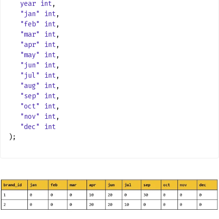
year
int
,
"jan"
int
,
"feb"
int
,
"mar"
int
,
"apr"
int
,
"may"
int
,
"jun"
int
,
"jul"
int
,
"aug"
int
,
"sep"
int
,
"oct"
int
,
"nov"
int
,
"dec"
int
);