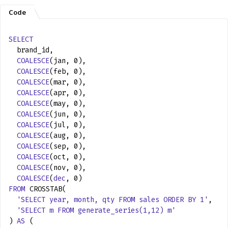
SELECT
brand_id,
COALESCE
(jan, 0),
COALESCE
(feb, 0),
COALESCE
(mar, 0),
COALESCE
(apr, 0),
COALESCE
(may, 0),
COALESCE
(jun, 0),
COALESCE
(jul, 0),
COALESCE
(aug, 0),
COALESCE
(sep, 0),
COALESCE
(oct, 0),
COALESCE
(nov, 0),
COALESCE
(
dec
, 0)
FROM
CROSSTAB(
'SELECT year, month, qty FROM sales ORDER BY 1'
,
'SELECT m FROM generate_series(1,12) m'
)
AS
(