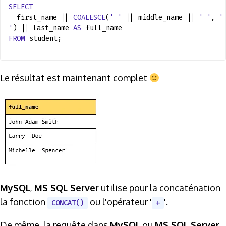
SELECT
first_name ||
COALESCE
(
' '
|| middle_name ||
' '
,
'
'
) || last_name
AS
full_name
FROM
student;
Le résultat est maintenant complet
MySQL
,
MS SQL Server
utilise pour la concaténation
la fonction
ou l'opérateur '
'.
CONCAT()
+
De même, la requête dans
MySQL
ou
MS SQL Server