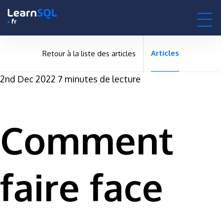
null -
-496190 hours only!
null
0h : 00m : 00s
Articles
Retour à la liste des articles
2nd Dec 2022
7 minutes de lecture
Comment
faire face