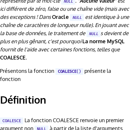
représenté par le mot-clé
.
"Aucune valeur"
est
NULL
ici différent de zéro, false ou une chaîne vide (mais avec
des exceptions ! Dans
Oracle
est identique à une
NULL
chaîne de caractères de longueur nulle). En jouant avec
la base de données, le traitement de
s devient de
NULL
plus en plus gênant, c'est pourquoi
La norme MySQL
fournit de l'aide avec certaines fonctions, telles que
COALESCE
.
Présentons la fonction
présente la
COALESCE
()
fonction
Définition
La fonction COALESCE renvoie un premier
COALESCE
argument non
à partir de la liste d'arguments
NULL