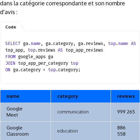
dans la catégorie correspondante et son nombre
d'avis :
SELECT
ga.
name
, ga.category, ga.reviews,
top
.
name
AS
top_app,
top
.reviews
AS
top_app_reviews
FROM
google_apps ga
JOIN
top_app_per_category
top
ON
ga.category =
top
.category;
name
category
reviews
Google
communication
999 265
Meet
Google
886
education
Classroom
558