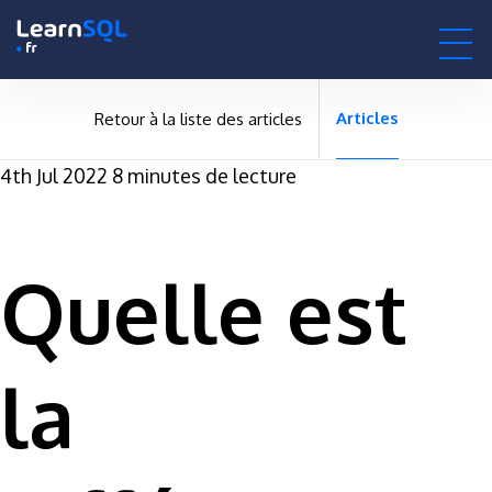
null -
-496142 hours only!
null
0h : 00m : 00s
Articles
Retour à la liste des articles
4th Jul 2022
8 minutes de lecture
Quelle est
la