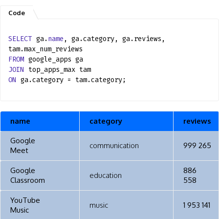
SELECT
ga.
name
, ga.category, ga.reviews,
tam.max_num_reviews
FROM
google_apps ga
JOIN
top_apps_max tam
ON
ga.category = tam.category;
name
category
reviews
Google
communication
999 265
Meet
Google
886
education
Classroom
558
YouTube
music
1 953 141
Music