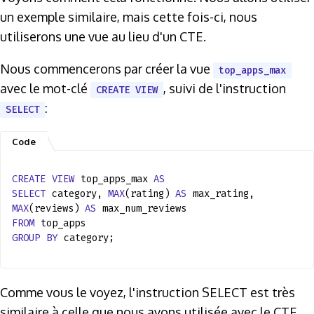
un exemple similaire, mais cette fois-ci, nous
utiliserons une vue au lieu d'un CTE.
Nous commencerons par créer la vue
top_apps_max
avec le mot-clé
, suivi de l'instruction
CREATE VIEW
:
SELECT
CREATE
VIEW
top_apps_max
AS
SELECT
category,
MAX
(rating)
AS
max_rating,
MAX
(reviews)
AS
max_num_reviews
FROM
top_apps
GROUP
BY
category;
Comme vous le voyez, l'instruction SELECT est très
similaire à celle que nous avons utilisée avec le CTE.