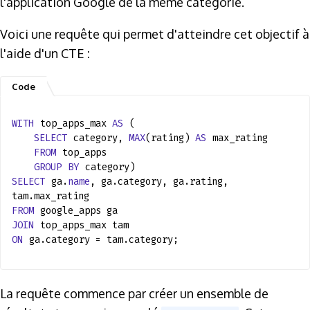
l'application Google de la même catégorie.
Voici une requête qui permet d'atteindre cet objectif à
l'aide d'un CTE :
WITH
top_apps_max
AS
(
SELECT
category,
MAX
(rating)
AS
max_rating
FROM
top_apps
GROUP
BY
category)
SELECT
ga.
name
, ga.category, ga.rating,
tam.max_rating
FROM
google_apps ga
JOIN
top_apps_max tam
ON
ga.category = tam.category;
La requête commence par créer un ensemble de