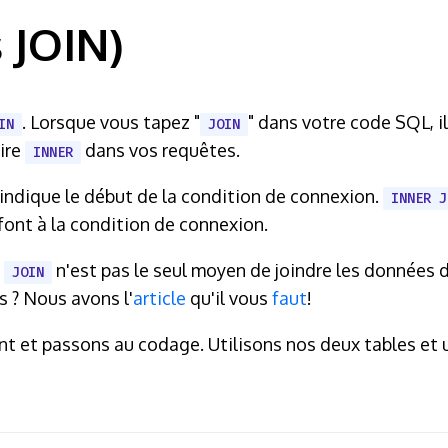
 JOIN)
. Lorsque vous tapez "
" dans votre code SQL, il
IN
JOIN
rire
dans vos requêtes.
INNER
l indique le début de la condition de connexion.
INNER J
sfont à la condition de connexion.
r
n'est pas le seul moyen de joindre les données
JOIN
s ? Nous avons l'
article
qu'il vous
faut
!
ant et passons au codage. Utilisons nos deux tables et