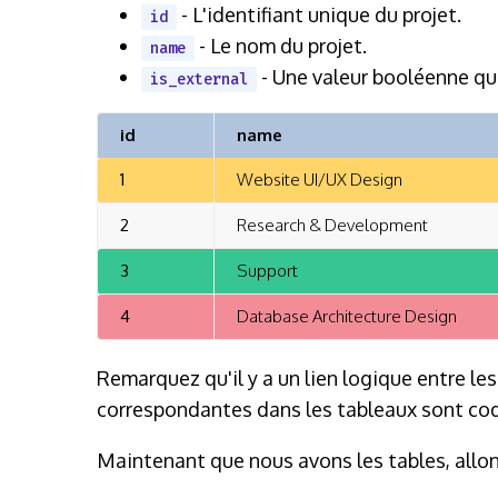
- L'identifiant unique du projet.
id
- Le nom du projet.
name
- Une valeur booléenne qui 
is_external
id
name
1
Website UI/UX Design
2
Research & Development
3
Support
4
Database Architecture Design
Remarquez qu'il y a un lien logique entre le
correspondantes dans les tableaux sont cod
Maintenant que nous avons les tables, allons