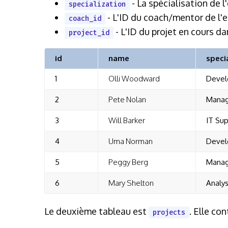
- La spécialisation de l
specialization
- L'ID du coach/mentor de l'e
coach_id
- L'ID du projet en cours da
project_id
id
name
speci
1
Olli Woodward
Devel
2
Pete Nolan
Manag
3
Will Barker
IT Su
4
Uma Norman
Devel
5
Peggy Berg
Manag
6
Mary Shelton
Analys
Le deuxième tableau est
. Elle co
projects