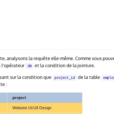
ête, analysons la requête elle-même. Comme vous pouvez
s l'opérateur
et la condition de la jointure.
ON
asant sur la condition que
de la table
project_id
emplo
te :
project
Website UI/UX Design