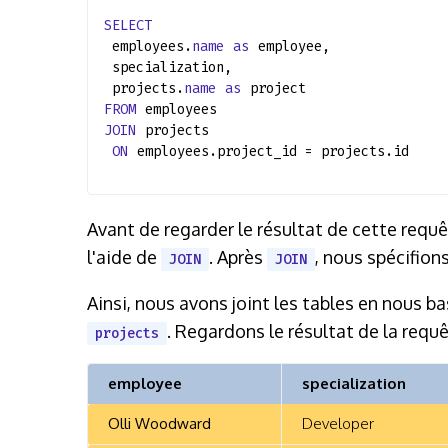
SELECT
employees.
name
as
employee,
specialization,
projects.
name
as
project
FROM
employees
JOIN
projects
ON
employees.project_id = projects.id
Avant de regarder le résultat de cette requ
l'aide de
. Après
, nous spécifion
JOIN
JOIN
Ainsi, nous avons joint les tables en nous b
. Regardons le résultat de la requê
projects
employee
specialization
Olli Woodward
Developer