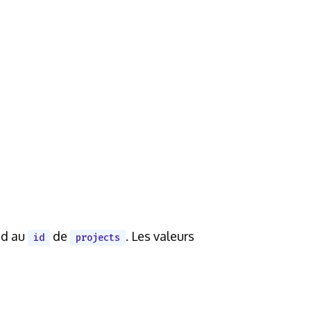
nd au
de
. Les valeurs
id
projects