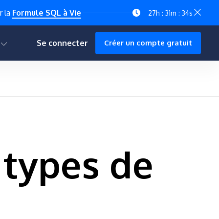
r la
Formule SQL à Vie
27h : 31m : 33s
L
Se connecter
Créer un compte gratuit
 types de