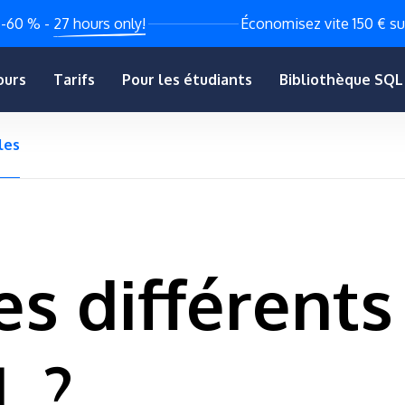
 -60 % -
27 hours only!
Économisez vite 150 € su
ours
Tarifs
Pour les étudiants
Bibliothèque SQ
les
es différents
L ?