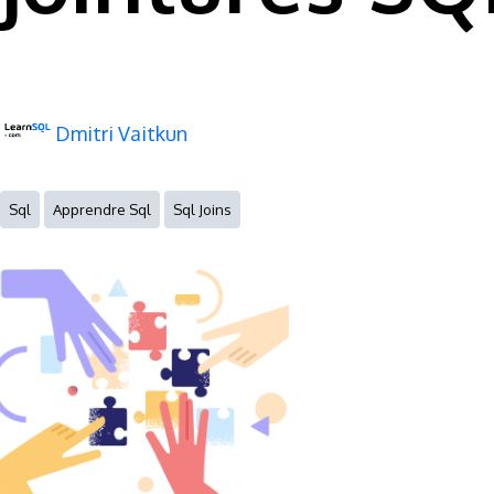
Dmitri Vaitkun
Sql
Apprendre Sql
Sql Joins