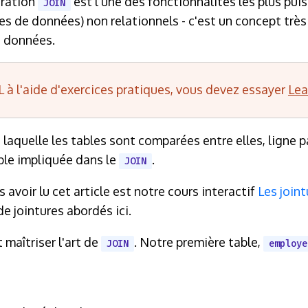
ération
est l'une des fonctionnalités les plus pui
JOIN
 de données) non relationnels - c'est un concept très
e données.
 à l'aide d'exercices pratiques, vous devez essayer
Lea
laquelle les tables sont comparées entre elles, ligne 
able impliquée dans le
.
JOIN
 avoir lu cet article est notre cours interactif
Les join
de jointures abordés ici.
 maîtriser l'art de
. Notre première table,
JOIN
employe