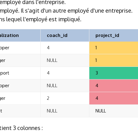
'employé dans l'entreprise.
mployé. Il s'agit d'un autre employé d'une entreprise.
ns lequel l'employé est impliqué.
alization
coach_id
project_id
oper
4
1
er
NULL
1
pport
4
3
oper
NULL
4
er
2
4
t
NULL
NULL
ntient 3 colonnes :