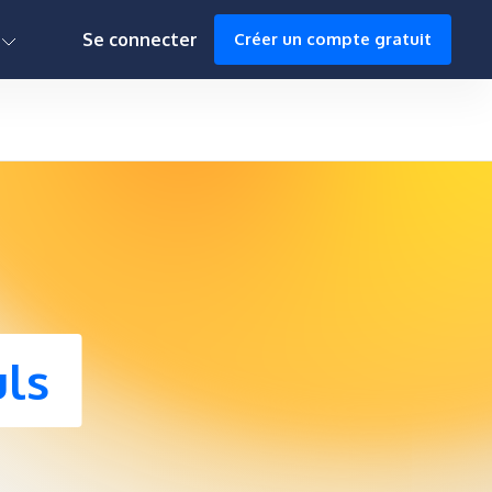
0h : 00m : 00s
L
Se connecter
Créer un compte gratuit
ls