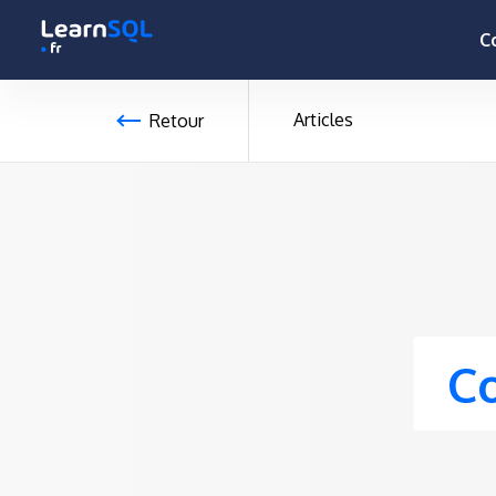
null -
-496160 hours only!
C
Articles
Retour
C