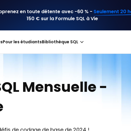
Apprenez en toute détente avec -60 % -
Seulement 20 h
150 € sur la
Formule SQL à Vie
fs
Pour les étudiants
Bibliothèque SQL
SQL Mensuelle -
e
 défis de codage de base de 2024 !