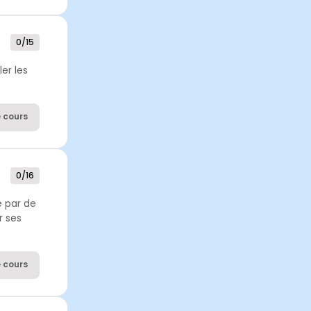
0/15
er les
 cours
0/16
e par de
r ses
 cours