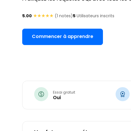
★★★★★
★★★★★
5.00
(
1
notes)
5
Utilisateurs inscrits
Commencer à apprendre
Essai gratuit
Oui