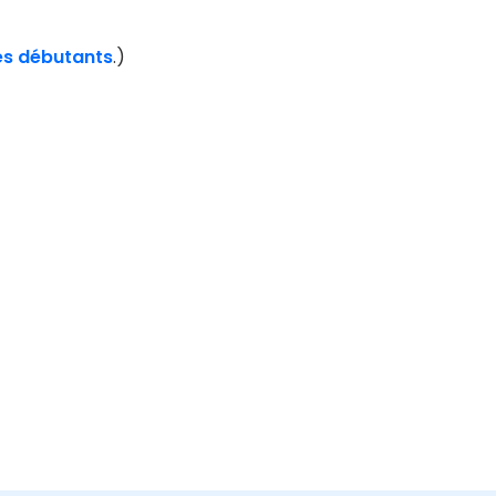
es débutants
.)