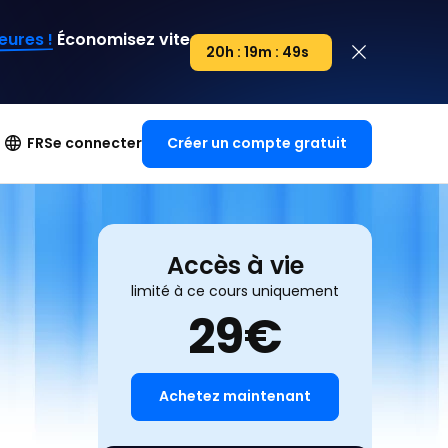
eures !
Économisez vite
20h : 19m : 48s
20h : 00m : 00s
Créer un compte gratuit
FR
Se connecter
Accès à vie
limité à ce cours uniquement
29
€
Achetez maintenant