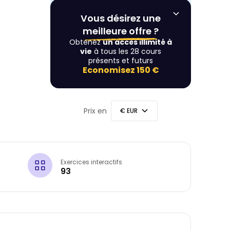
Vous désirez une
meilleure offre ?
Obtenez
un accès illimité à
vie
à tous les 28 cours
présents et futurs
Economisez
150 €
Prix en
Exercices interactifs
93