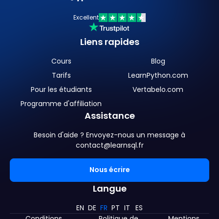
Excellent
Liens rapides
Cours
Blog
Tarifs
LearnPython.com
Pour les étudiants
Vertabelo.com
Programme d'affiliation
Assistance
Besoin d'aide ? Envoyez-nous un message à
contact@learnsql.fr
Nous écrire
Langue
EN
DE
FR
PT
IT
ES
Conditions
Politique de
Mentions