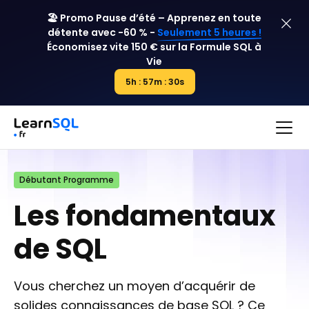
🏖️ Promo Pause d’été – Apprenez en toute
détente avec -60 % -
Seulement 5 heures !
Économisez vite 150 € sur la
Formule SQL à
Vie
5h : 57m : 29s
5h : 00m : 00s
Débutant Programme
Les fondamentaux
de SQL
Vous cherchez un moyen d’acquérir de
solides connaissances de base SQL ? Ce