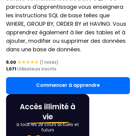
parcours d'apprentissage vous enseignera
les instructions SQL de base telles que
WHERE, GROUP BY, ORDER BY et HAVING. Vous
apprendrez également à lier des tables et à
ajouter, modifier ou supprimer des données
dans une base de données.
★★★★★
★★★★★
5.00
(
1
notes)
1,071
Utilisateurs inscrits
Commencer à apprendre
Accès illimité à
vie
à tous les 28 cours actuels et
futurs