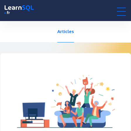
null -
-496140 hours only!
null
0h : 00m : 00s
Articles